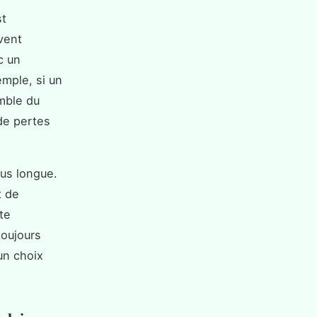
st
vent
c un
mple, si un
mble du
de pertes
lus longue.
t de
te
oujours
un choix