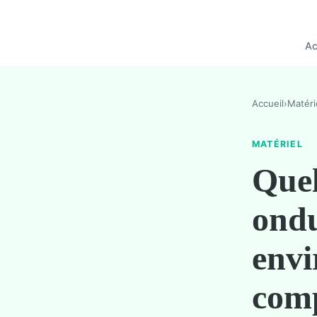
Ac
Accueil
›
Matéri
MATÉRIEL
Quel
ondu
envi
com