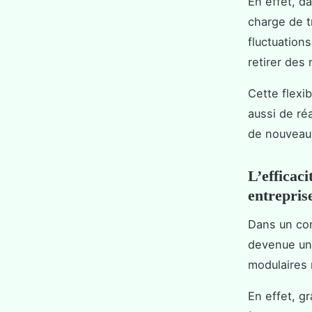
En effet, d
charge de t
fluctuations
retirer des
Cette flexib
aussi de ré
de nouveaux
L’efficac
entrepris
Dans un con
devenue un 
modulaires 
En effet, g