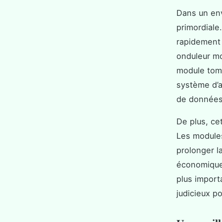
Dans un env
primordiale
rapidement 
onduleur mo
module tomb
système d’a
de données 
De plus, ce
Les modules
prolonger l
économique
plus import
judicieux p