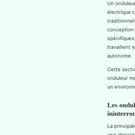
Un onduleur
électrique c
traditionnel
conception 
spécifiques
travaillent
autonome.
Cette secti
onduleur mo
un environ
Les ondul
ininterr
La principa
une aliment