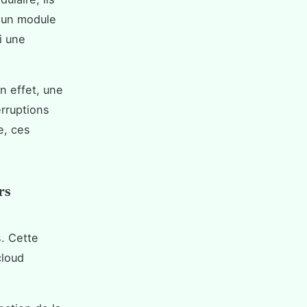
i un module
i une
n effet, une
rruptions
e, ces
rs
s. Cette
cloud