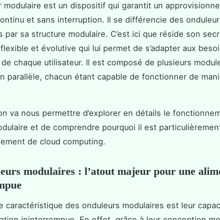
 modulaire est un dispositif qui garantit un approvision
ontinu et sans interruption. Il se différencie des onduleu
s par sa structure modulaire. C’est ici que réside son secr
flexible et évolutive qui lui permet de s’adapter aux beso
 de chaque utilisateur. Il est composé de plusieurs modul
 en parallèle, chacun étant capable de fonctionner de man
on va nous permettre d’explorer en détails le fonctionne
dulaire et de comprendre pourquoi il est particulièremen
nement de cloud computing.
eurs modulaires : l’atout majeur pour une alim
ompue
le caractéristique des onduleurs modulaires est leur capaci
ation ininterrompue. En effet, grâce à leur conception mod