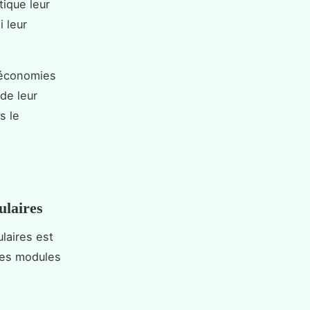
tique leur
 leur
s économies
 de leur
s le
ulaires
laires est
 les modules