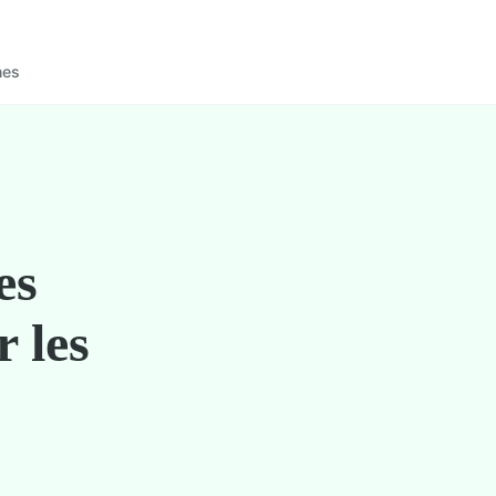
nes
es
 les