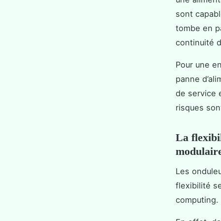
sont capabl
tombe en pa
continuité 
Pour une en
panne d’ali
de service 
risques son
La flexib
modulair
Les onduleu
flexibilité
computing.