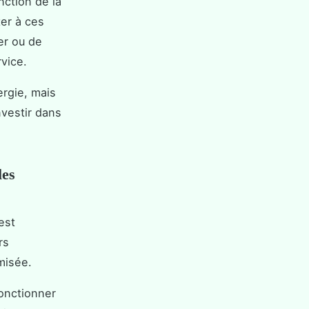
nction de la
ter à ces
ter ou de
vice.
ergie, mais
nvestir dans
les
est
rs
misée.
fonctionner