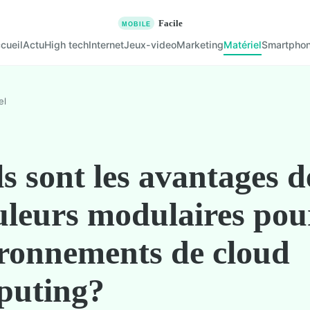
cueil
Actu
High tech
Internet
Jeux-video
Marketing
Matériel
Smartpho
el
s sont les avantages d
leurs modulaires pour
ronnements de cloud
puting?