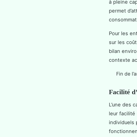
à pleine cap
permet d’at
consommatio
Pour les en
sur les coût
bilan envir
contexte ac
Fin de l’a
Facilité 
L’une des c
leur facili
individuels
fonctionne