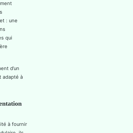
nement
rs
et : une
ins
es qui
ière
ment d’un
t adapté à
entation
té à fournir
ulaire, ils