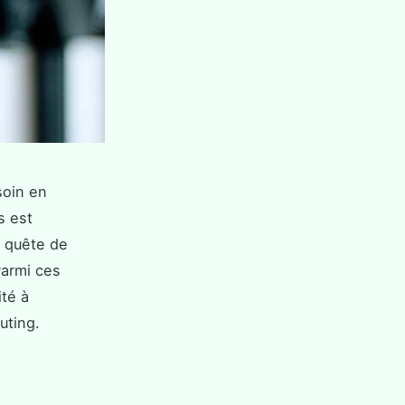
soin en
s est
n quête de
Parmi ces
ité à
uting.